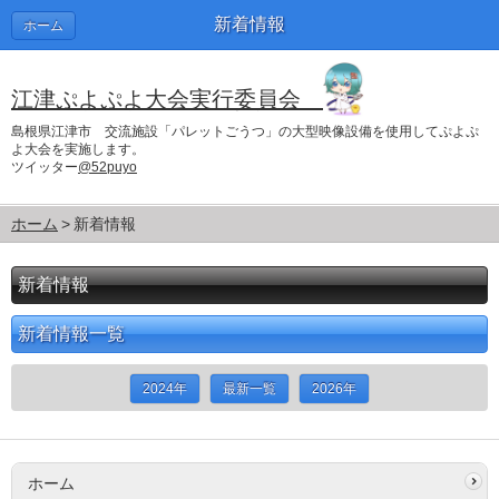
新着情報
ホーム
江津ぷよぷよ大会実行委員会
島根県江津市 交流施設「パレットごうつ」の大型映像設備を使用してぷよぷ
よ大会を実施します。
ツイッター
@52puyo
ホーム
新着情報
新着情報
新着情報一覧
2024年
最新一覧
2026年
ホーム