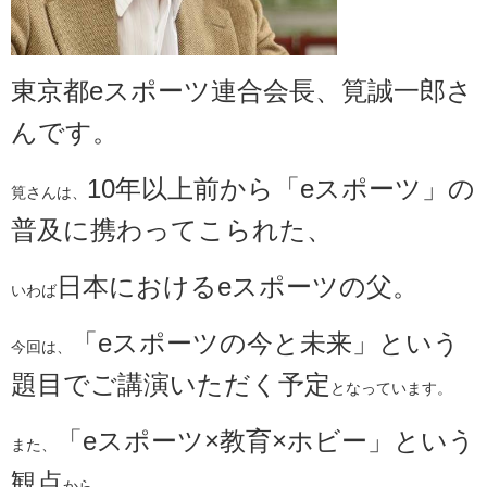
東京都eスポーツ連合会長、筧誠一郎さ
んです。
10年以上前から「eスポーツ」の
筧さんは、
普及に携わってこられた、
日本におけるeスポーツの父。
いわば
「eスポーツの今と未来」という
今回は、
題目でご講演いただく予定
となっています。
「eスポーツ×教育×ホビー」という
また、
観点
から、