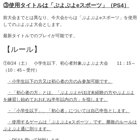
③使用タイトルは「ぷよぷよeスポーツ」（PS4）
前大会までとは異なり、今大会からは「ぷよぷよeスポーツ」を使用
してのぷよぷよ大会とします。
最新タイトルでのプレイが可能です。
【ルール】
①8/24（土） 小学生以下、初心者対象ぷよぷよ大会 11：15～
（10：45～受付）
・小学生以下の方又は初心者の方のみ参加可能です。
・「初心者の方」とは、「
ぷよぷよがほぼ未経験の
方やぷよぷよ
を練習し始めておおむね半年以内の方」を
指します。
・「小学生以下」、「初心者」については自己申告とします。
・使用するゲームは「ぷよぷよeスポーツ」です。勝敗のルールは
ぷよぷよ通に則ります。