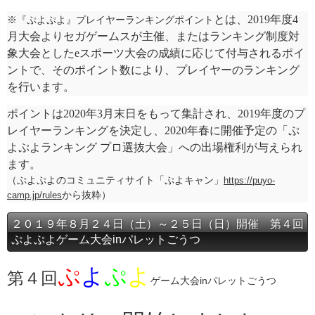
とは、2019年度4
※『ぷよぷよ』プレイヤーランキングポイント
月大会よりセガゲームスが主催、またはランキング制度対
象大会としたeスポーツ大会の成績に応じて付与されるポイ
ントで、そのポイント数により、プレイヤーのランキング
を行います。
ポイントは2020年3月末日をもって集計され、2019年度のプ
レイヤーランキングを決定し、2020年春に開催予定の「ぷ
よぷよランキング プロ選抜大会」への出場権利が与えられ
ます。
（ぷよぷよのコミュニティサイト「ぷよキャン」
https://puyo-
camp.jp/rules
から抜粋）
２０１９年８月２４日（土）～２５日（日）開催 第４回
ぷよぷよゲーム大会inパレットごうつ
ぷ
よ
ぷ
よ
第４回
ゲーム大会inパレットごうつ