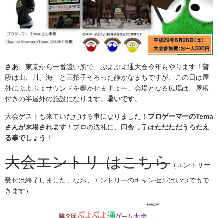
さあ
、東京から一番遠い所で、ぷよぷよ通大会今年もやります！普
段は山、川、海、と三拍子そろった静かなまちですが、この日は屋
外にぷよぷよサウンドを響かせますよー。会場となる広場は、屋根
付きの半屋外の施設になります。
暑いです
。
大会ゲストも来ていただける事になりました！
プロゲーマーのTema
さんが来場されます
！プロの洗礼に、田舎っ子は
ただただうろたえ
る事でしょう
！
大会エントリ‐はこちら
（エントリー
受付は終了しました。なお、エントリーのキャンセルはいつでもで
きます）