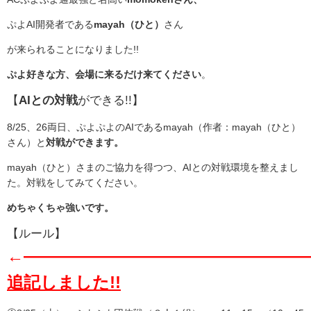
ぷよAI開発者である
mayah（ひと）
さん
が来られることになりました!!
ぷよ好きな方、
会場に来るだけ来てください
。
【
AIとの対戦
ができる!!】
8/25、26両日、ぷよぷよのAIであるmayah（作者：mayah（ひと）
さん）と
対戦ができます。
mayah（ひと）さまのご協力を得つつ、AIとの対戦環境を整えまし
た。対戦をしてみてください。
めちゃくちゃ強いです。
【ルール】
←―
―
―
―
―
―
―
―
―
―
―
―
―
―
―
―
―
追記しました!!