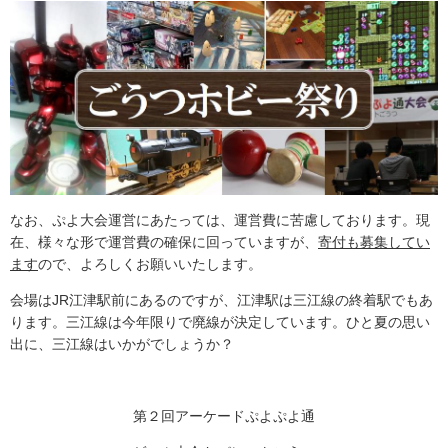
なお、ぷよ大会運営にあたっては、運営費に苦慮しております。現
在、様々な形で運営費の確保に回っていますが、
寄付も募集してい
ます
ので、よろしくお願いいたします。
会場はJR江津駅前にあるのですが、江津駅は三江線の終着駅でもあ
ります。三江線は今年限りで廃線が決定しています。ひと夏の思い
出に、三江線はいかがでしょうか？
第２回アーケードぷよぷよ通