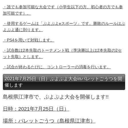
・誰でも参加可能な大会です（小学生以下の方、初心者の方でも参
加可能です）。
・使用するゲームは「ぷよぷよeスポーツ」です。勝敗のルールはぷ
よぷよ通に則ります。
・PS4を用いて対戦します。
・試合数は2本先取のトーナメント戦（準決勝以上は2本先取の2セ
ット先取）とします。
・試合が終わるたびに、コントローラーの消毒を行います。
2021年7月25日（日）ぷよぷよ大会inパレットごうつを開
催します
島根県江津市で、ぷよぷよ大会を開催します!!
日時：2021年7月25日（日）
場所：パレットごうつ（島根県江津市）