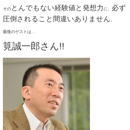
とんでもない経験値と発想力
必ず
その
に、
圧倒されること間違いありません
。
最後のゲストは…
筧誠一郎さん!!