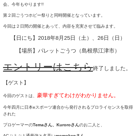
会。今年もやります!!
第２回ごうつホビー祭りと同時開催となっています。
今回は２日間の開催とあって、内容を充実させて臨みます。
【日にち】2018年8月25日（土）、26日（日）
【場所】パレットごうつ（島根県江津市）
エントリーはこちら
終了しました。
【ゲスト】
豪華すぎてわけがわかりません。
今回のゲストは、
今年四月に日本eスポーツ連合から発行されるプロライセンスを取得
された
プロゲーマーの
Temaさん、Kuroroさん
のお二人と、
ACぷよぷよ通最強と名高い
momokenさん、